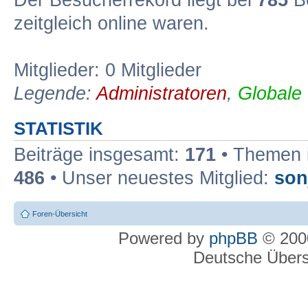
Der Besucherrekord liegt bei
785
Be
zeitgleich online waren.
Mitglieder: 0 Mitglieder
Legende:
Administratoren
,
Globale
STATISTIK
Beiträge insgesamt:
171
• Themen 
486
• Unser neuestes Mitglied:
son
Foren-Übersicht
Powered by
phpBB
© 2000
Deutsche Über