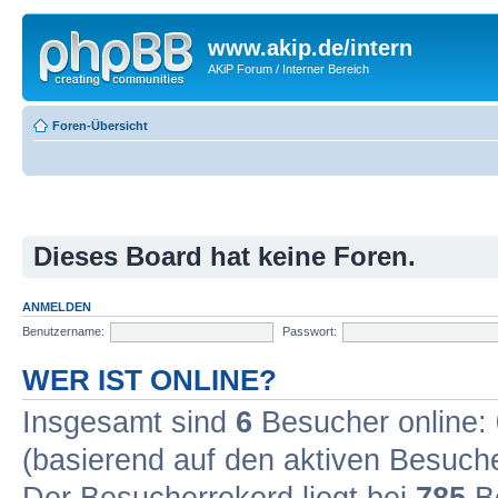
www.akip.de/intern
AKiP Forum / Interner Bereich
Foren-Übersicht
Dieses Board hat keine Foren.
ANMELDEN
Benutzername:
Passwort:
WER IST ONLINE?
Insgesamt sind
6
Besucher online: 0
(basierend auf den aktiven Besuche