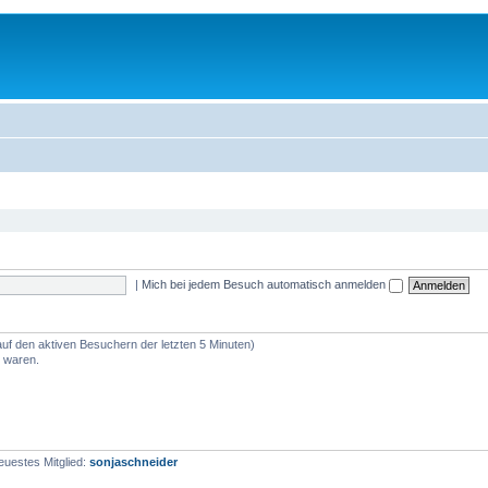
|
Mich bei jedem Besuch automatisch anmelden
auf den aktiven Besuchern der letzten 5 Minuten)
e waren.
euestes Mitglied:
sonjaschneider