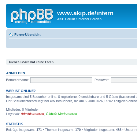
www.akip.de/intern
AKiP Forum / Interner Bereich
Foren-Übersicht
Dieses Board hat keine Foren.
ANMELDEN
Benutzername:
Passwort:
WER IST ONLINE?
Insgesamt sind
5
Besucher online: 0 registrierte, 0 unsichtbare und 5 Gäste (basierend 
Der Besucherrekord liegt bei
785
Besuchern, die am 6. Juni 2026, 09:02 zeitgleich onlin
Mitglieder: 0 Mitglieder
Legende:
Administratoren
,
Globale Moderatoren
STATISTIK
Beiträge insgesamt:
171
• Themen insgesamt:
170
• Mitglieder insgesamt:
486
• Unser n